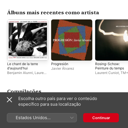
Pauline Sikirdji
Álbuns mais recentes como artista
Le chant de la terre
Progresión
Rosing-Schow:
d'aujourd'hui
Peinture du temps
Javier Álvarez
Benjamin Alunni
,
Laurent
Laurent Cuniot
,
TM
Cuniot
,
Ensemble TM+
,
Pauline Sikirdji
Compilações
Escolha outro país para ver o conteúdo
específico para sua localização
Estados Unidos
Continuar
(Português Brasil)