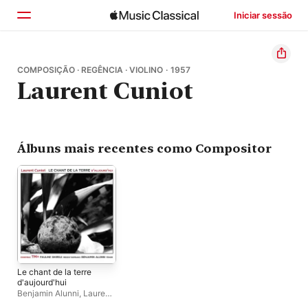
Iniciar sessão
Início
COMPOSIÇÃO · REGÊNCIA · VIOLINO · 1957
Laurent Cuniot
Explorar
Buscar
Álbuns mais recentes como Compositor
Le chant de la terre
d'aujourd'hui
Benjamin Alunni
,
Laurent
Cuniot
,
Ensemble TM+
,