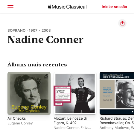
Iniciar sessão
Início
SOPRANO · 1907 - 2003
Nadine Conner
Explorar
Buscar
Álbuns mais recentes
Air Checks
Mozart: Le nozze di
Richard Strauss: Der
Figaro, K. 492
Rosenkavalier, Op. 5
Eugene Conley
TrV 227 (Live
Nadine Conner
,
Fritz
Anthony Marlowe
,
W
Recordings 1946)
Reiner
,
Mildred Miller
,
Olitzki
,
Thelma Altm