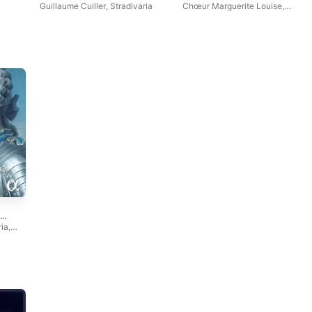
Single
Deum
Guillaume Cuiller
,
Stradivaria
Chœur Marguerite Louise
,
Stradivaria
,
Daniel Cuiller
ria
,