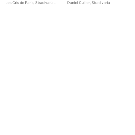
Recording at La Chapelle
Les Cris de Paris
,
Stradivaria
,
Daniel Cuiller
,
Stradivaria
Str
Royale du Château de
Daniel Cuiller
Ber
Versailles)