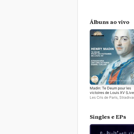
Álbuns ao vivo
Madin: Te Deum pour les
victoires de Louis XV (Live
Recording at La Chapelle
Les Cris de Paris
,
Stradiva
Royale du Château de
Daniel Cuiller
Versailles)
Singles e EPs