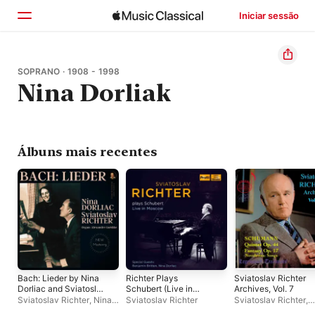
Iniciar sessão
Início
SOPRANO · 1908 - 1998
Nina Dorliak
Explorar
Buscar
Álbuns mais recentes
Bach: Lieder by Nina
Richter Plays
Sviatoslav Richter
Dorliac and Sviatoslav
Schubert (Live in
Archives, Vol. 7
Richter (Remastered
Moscow)
Sviatoslav Richter
,
Nina
Sviatoslav Richter
Sviatoslav Richter
,
2022)
Dorliak
Borodin Quartet