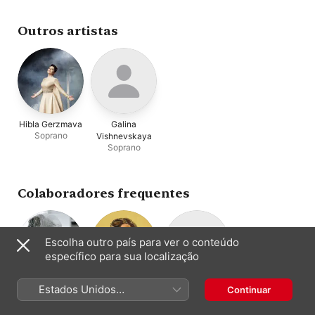
Outros artistas
Hibla Gerzmava
Galina
Soprano
Vishnevskaya
Soprano
Colaboradores frequentes
Escolha outro país para ver o conteúdo
específico para sua localização
Sviatoslav
Dmitri
Zara
Estados Unidos
Continuar
Richter
Shostakovich
Dolukhanova
(Português Brasil)
Piano
Composição
Meio-soprano