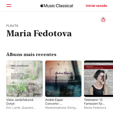
Iniciar sessão
Início
FLAUTA
Maria Fedotova
Explorar
Buscar
Álbuns mais recentes
Viera Janárčeková:
Andrei Espai:
Telemann: 12
Dotyk
Concerto-
Fantasien für
Reminiscences for
Querflöte ohne Bass
Eric Lamb
,
Quasars
Metamorphose String
Maria Fedotova
Flute and String
Ensemble
,
Barbara
Orchestra
,
Pavel