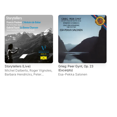
Storytellers (Live)
Grieg: Peer Gynt, Op. 23
Mah
(Excerpts)
Michel Dalberto
,
Roger Vignoles
,
Lov
Barbara Hendricks
,
Peter
Esa-Pekka Salonen
Hen
Ustinov
,
Carmina Quartet