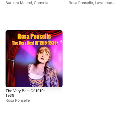
1934 - 1954
Barbara Maurel
,
Carmela
Rosa Ponselle
,
Lawrence
Ponselle
,
Riccardo Stracciari
,
Tibbett
,
Tito Schipa
Rosa Ponselle
The Very Best Of 1919-
1939
Rosa Ponselle