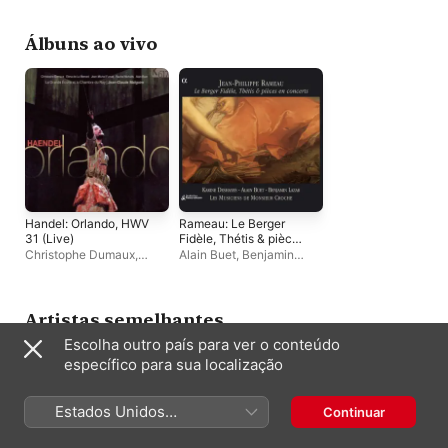
Buet
,
Juliette Mey
,
Mark
Claude Malgoire
Le Concert Spirituel
,
Opstad
Marina de Liso
,
Her
Niquet
Álbuns ao vivo
Handel: Orlando, HWV
Rameau: Le Berger
31 (Live)
Fidèle, Thétis & pièces
en concerts
Christophe Dumaux
,
Alain Buet
,
Benjamin
Rachel Nicholls
,
Elena de
Lazar
,
Les Musiciens de
la Merced
,
Alain Buet
,
La
Monsieur Croche
,
Karine
Grande Écurie et la
Deshayes
Chambre du Roy
,
Jean
Artistas semelhantes
Michel Fumas
,
Jean-
Escolha outro país para ver o conteúdo
Claude Malgoire
específico para sua localização
Estados Unidos
Continuar
(Português Brasil)