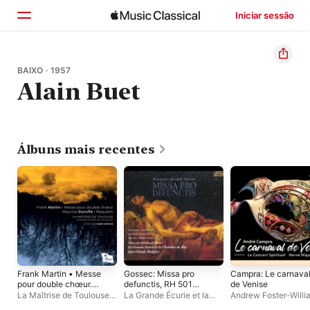
Iniciar sessão
Início
BAIXO · 1957
Alain Buet
Explorar
Buscar
Álbuns mais recentes
Frank Martin • Messe
Gossec: Missa pro
Campra: Le carnava
pour double chœur.
defunctis, RH 501
de Venise
Maurice Duruflé •
(Live)
La Maîtrise de Toulouse
,
La Grande Écurie et la
Andrew Foster-Willi
Requiem
William Fielding
,
Alain
Chambre du Roy
,
Jean-
Alain Buet
,
Salomé H