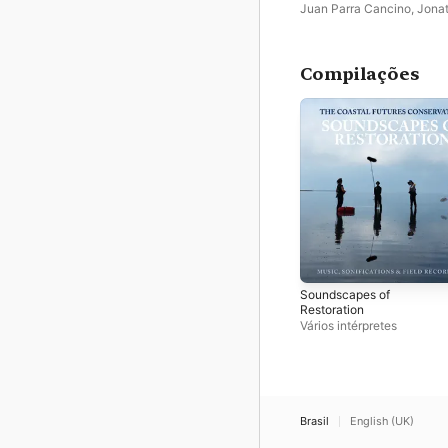
Juan Parra Cancino
,
Jona
Impett
,
Chris Chafe
Compilações
Soundscapes of
Restoration
Vários intérpretes
Brasil
English (UK)