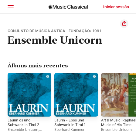
Iniciar sessão
Início
CONJUNTO DE MÚSICA ANTIGA · FUNDAÇÃO: 1991
Ensemble Unicorn
Explorar
Buscar
Álbuns mais recentes
Laurin os und
Laurin - Epos und
Art & Music: Raphael
Schwank in Tirol 2
Schwank in Tirol 1
Music of His Time
Ensemble Unicorn
,
Eberhard Kummer
Ensemble Unicorn
Eberhard Kummer