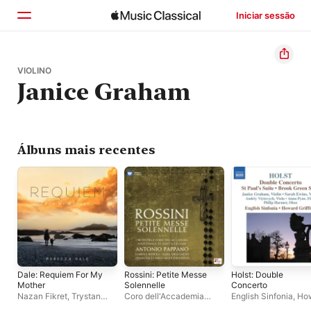
Iniciar sessão
Início
VIOLINO
Janice Graham
Explorar
Buscar
Álbuns mais recentes
Dale: Requiem For My
Rossini: Petite Messe
Holst: Double
Mother
Solennelle
Concerto
Nazan Fikret
,
Trystan
Coro dell'Accademia
English Sinfonia
,
Ho
Griffiths
,
Louise Alder
,
Nazionale di Santa
Griffiths