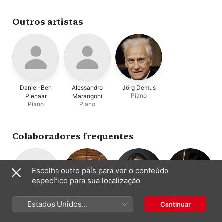
Outros artistas
Daniel-Ben
Alessandro
Jörg Demus
Piano
Pienaar
Marangoni
Piano
Piano
Colaboradores frequentes
Escolha outro país para ver o conteúdo
específico para sua localização
Peter Sheppard
Kreutzer Quartet
Nazrin
Narimichi
Estados Unidos
Continuar
Quarteto de
Skærved
Rashidova
Kawabata
(Português Brasil)
cordas
Violino
Violino
Violino