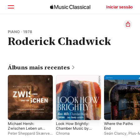
Iniciar sessão
Início
PIANO · 1978
Roderick Chadwick
Explorar
Buscar
Álbuns mais recentes
Michael Hersh:
Look How Brightly:
Where the Paths
Zwischen Leben und
Chamber Music by
End
Tod
Alex Mills
Peter Sheppard Skærved
,
Chroma
Seán Clancy
,
Plus-
Roderick Chadwick
Ensemble