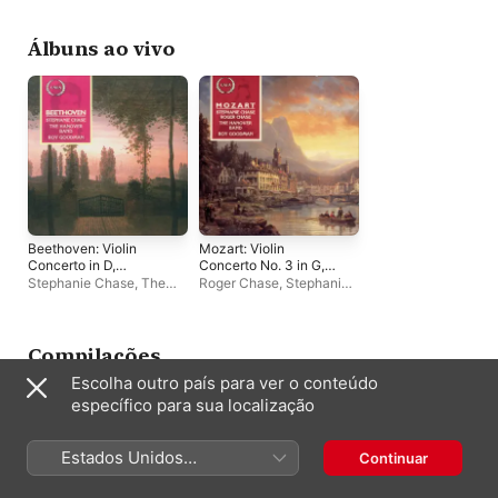
Álbuns ao vivo
Beethoven: Violin
Mozart: Violin
Concerto in D,
Concerto No. 3 in G,
Romance No. 1 in G,
Sinfonia Concertante
Stephanie Chase
,
The
Roger Chase
,
Stephanie
Romance No. 2 in F
in E-Flat and Violin
Hanover Band
,
Roy
Chase
,
Roy Goodman
,
Concerto No. 5 in A
Goodman
The Hanover Band
Compilações
Escolha outro país para ver o conteúdo
específico para sua localização
Estados Unidos
Continuar
(Português Brasil)