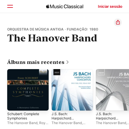
Iniciar sessão
Início
ORQUESTRA DE MÚSICA ANTIGA · FUNDAÇÃO: 1980
The Hanover Band
Explorar
Buscar
Álbuns mais recentes
Schubert: Complete
J.S. Bach:
J.S. Bach:
Symphonies
Harpsichord
Harpsichord
Concertos
Concertos, BWV 105
The Hanover Band
,
Roy
The Hanover Band
,
The Hanover Band
,
1054, 1055 & 1058
Goodman
Andrew Arthur
Andrew Arthur