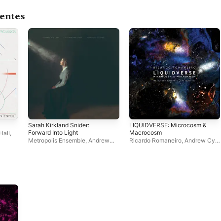
centes
Sarah Kirkland Snider:
LIQUIDVERSE: Microcosm &
Forward Into Light
Macrocosm
Hall
,
Metropolis Ensemble
,
Andrew
Ricardo Romaneiro
,
Andrew Cyr
,
Cyr
Metropolis Ensemble