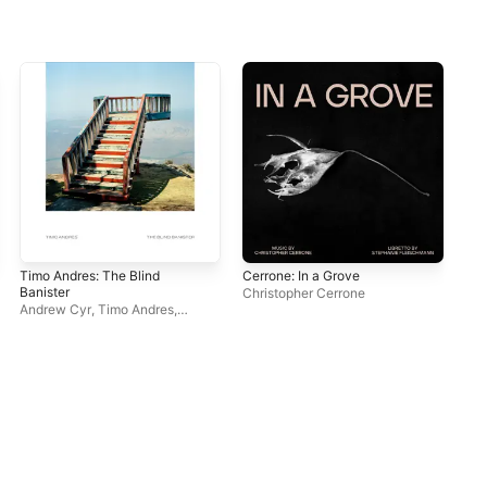
Timo Andres: The Blind
Cerrone: In a Grove
Tel
Banister
Christopher Cerrone
And
Andrew Cyr
,
Timo Andres
,
En
Metropolis Ensemble