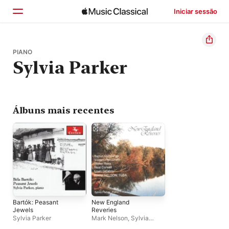
Iniciar sessão
Início
PIANO
Sylvia Parker
Explorar
Buscar
Álbuns mais recentes
Bartók: Peasant
New England
Jewels
Reveries
Sylvia Parker
Mark Nelson
,
Sylvia
Parker