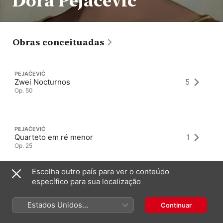
Dora Pejačević
Obras conceituadas
PEJAČEVIĆ
Zwei Nocturnos
5
Op. 50
PEJAČEVIĆ
Quarteto em ré menor
1
Op. 25
Escolha outro país para ver o conteúdo
específico para sua localização
PEJAČEVIĆ
Berceuse
1
Op. 20 · “Canção de embalar”
Estados Unidos
Continuar
(Português Brasil)