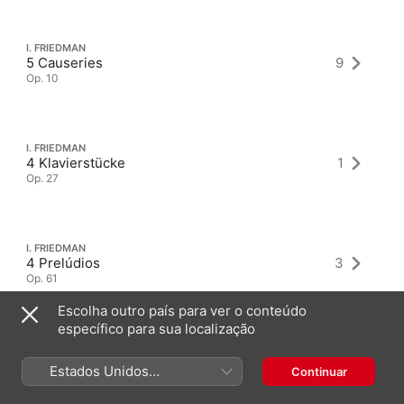
I. FRIEDMAN
5 Causeries
9
Op. 10
I. FRIEDMAN
4 Klavierstücke
1
Op. 27
I. FRIEDMAN
4 Prelúdios
3
Op. 61
Escolha outro país para ver o conteúdo
específico para sua localização
Estados Unidos
Continuar
(Português Brasil)
Álbuns mais recentes