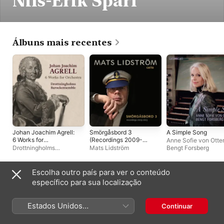
Nils-Erik Sparf
Álbuns mais recentes
Johan Joachim Agrell:
Smörgåsbord 3
A Simple Song
6 Works for
(Recordings 2009-
Anne Sofie von Otte
Orchestra
2013)
Drottningholms
Mats Lidström
Bengt Forsberg
Barockensemble
Escolha outro país para ver o conteúdo
Álbuns ao vivo
específico para sua localização
Estados Unidos
Continuar
(Português Brasil)