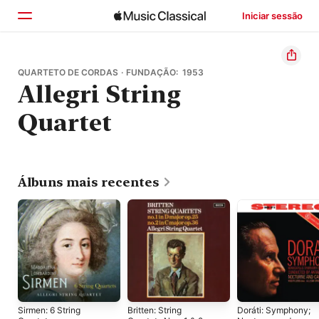
Iniciar sessão
Início
QUARTETO DE CORDAS · FUNDAÇÃO: 1953
Allegri String
Explorar
Quartet
Buscar
Álbuns mais recentes
Sirmen: 6 String
Britten: String
Doráti: Symphony;