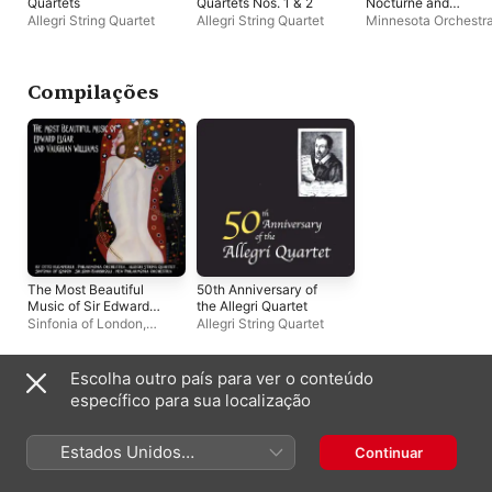
Quartets
Quartets Nos. 1 & 2
Nocturne and
Capriccio; Interview
Allegri String Quartet
Allegri String Quartet
Minnesota Orchestr
with Doráti (Antal
Antal Doráti
Doráti / Minnesota
Orchestra — Mercur
Masters: Stereo, Vol.
Compilações
24)
The Most Beautiful
50th Anniversary of
Music of Sir Edward
the Allegri Quartet
Elgar and Vaughan
Sinfonia of London
,
Allegri String Quartet
Williams
Allegri String Quartet
,
John Barbirolli
Escolha outro país para ver o conteúdo
Artistas semelhantes
específico para sua localização
Estados Unidos
Continuar
(Português Brasil)