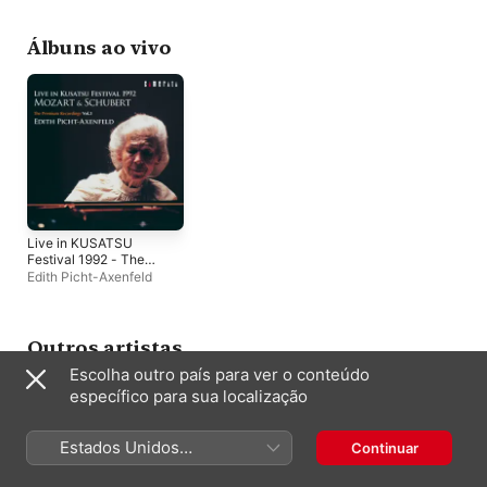
Álbuns ao vivo
Live in KUSATSU
Festival 1992 - The
Premium Recording
Edith Picht-Axenfeld
Vol.3
Outros artistas
Escolha outro país para ver o conteúdo
específico para sua localização
Estados Unidos
Continuar
(Português Brasil)