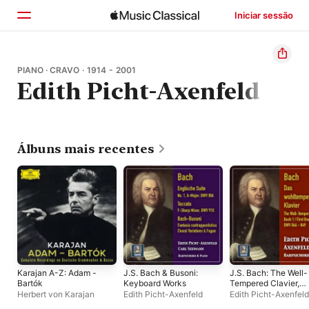
Iniciar sessão
Início
PIANO · CRAVO · 1914 - 2001
Edith Picht-Axenfeld
Explorar
Buscar
Álbuns mais recentes
Karajan A-Z: Adam -
J.S. Bach & Busoni:
J.S. Bach: The Well-
Bartók
Keyboard Works
Tempered Clavier,
Book 1, BWVV 846-
Herbert von Karajan
Edith Picht-Axenfeld
Edith Picht-Axenfeld
869