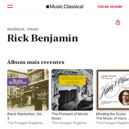
Iniciar sessão
Início
REGÊNCIA · PIANO
Rick Benjamin
Explorar
Buscar
Álbuns mais recentes
Black Manhattan, Vol.
The Pioneers of Movie
Minding the Score:
3
Music
The Music of Harry L
Alford
The Paragon Ragtime
The Paragon Ragtime
The Paragon Ragtim
Orchestra
Orchestra
Orchestra
,
Rick Ben