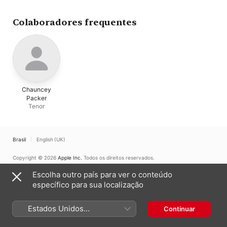
Colaboradores frequentes
Chauncey
Packer
Tenor
Brasil
English (UK)
Copyright © 2026
Apple Inc.
Todos os direitos reservados.
Termos dos serviços de internet
Apple Music e Privacidade
Escolha outro país para ver o conteúdo
Aviso de utilização de cookies
Suporte
Comentários
específico para sua localização
Estados Unidos
Continuar
(Português Brasil)