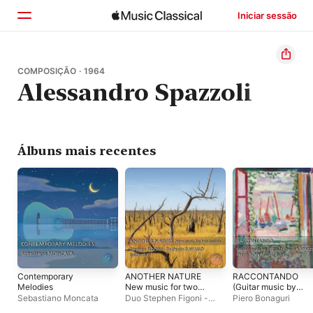
Iniciar sessão
Início
COMPOSIÇÃO · 1964
Alessandro Spazzoli
Explorar
Buscar
Álbuns mais recentes
Contemporary
ANOTHER NATURE
RACCONTANDO
Melodies
New music for two
(Guitar music by
guitars
p.Molino and
Sebastiano Moncata
Duo Stephen Figoni -
Piero Bonaguri
a.Spazzoli)
Raffaello Ravasio