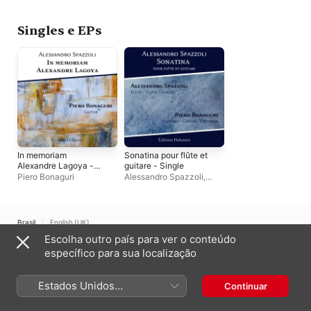
Singles e EPs
In memoriam
Sonatina pour flûte et
Alexandre Lagoya -
guitare - Single
Single
Piero Bonaguri
Alessandro Spazzoli
,
Piero Bonaguri
Brasil
English (UK)
Escolha outro país para ver o conteúdo
Copyright © 2026
Apple Inc.
Todos os direitos reservados.
específico para sua localização
Termos dos serviços de internet
Apple Music e Privacidade
Aviso de utilização de cookies
Suporte
Comentários
Estados Unidos
Continuar
(Português Brasil)