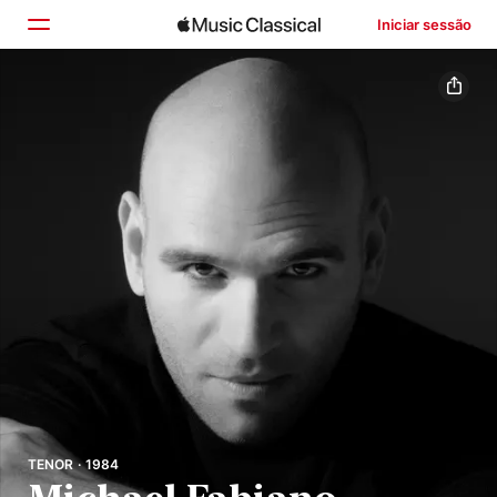
Iniciar sessão
Início
Explorar
Buscar
TENOR · 1984