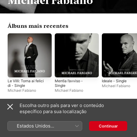
Michael Fabiano
Álbuns mais recentes
Le Villi: Torna ai felici
Mentìa l’avviso -
Ideale - Single
dì - Single
Single
Michael Fabiano
Michael Fabiano
Michael Fabiano
Escolha outro país para ver o conteúdo
Singles e EPs
específico para sua localização
Estados Unidos
Continuar
(Português Brasil)