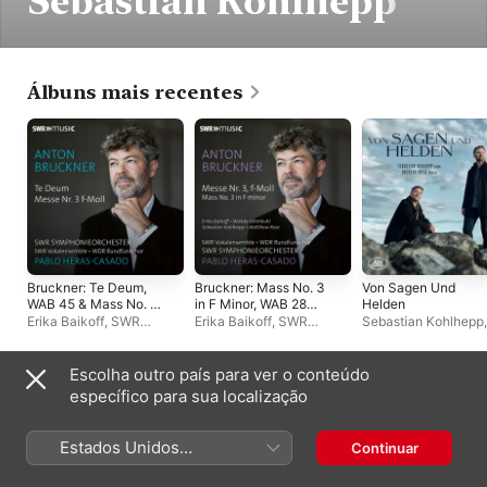
Sebastian Kohlhepp
Álbuns mais recentes
Bruckner: Te Deum,
Bruckner: Mass No. 3
Von Sagen Und
WAB 45 & Mass No. 3
in F Minor, WAB 28
Helden
in F Minor, WAB 28
(Live)
Erika Baikoff
,
SWR
Erika Baikoff
,
SWR
Sebastian Kohlhepp
,
(Live)
Vokalensemble Stuttgart
,
Vokalensemble Stuttgart
,
Andreas Frese
SWR
Matthew Rose
,
Sebastian
Symphonieorchester
,
Kohlhepp
,
Pablo Heras-
Escolha outro país para ver o conteúdo
Pablo Heras-Casado
,
Casado
,
Wiebke
Álbuns ao vivo
específico para sua localização
Matthew Rose
,
Sebastian
Lehmkuhl
,
SWR
Kohlhepp
,
Wiebke
Symphonieorchester
,
Lehmkuhl
,
Franz-Josef
WDR Rundfunkchor Köln
Estados Unidos
Continuar
Selig
,
Daniel Behle
,
(Português Brasil)
Sophie Harmsen
,
WDR
Rundfunkchor Köln
,