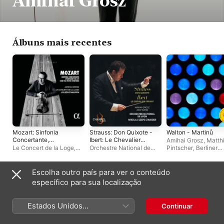
Amihai Grosz
Álbuns mais recentes
Mozart: Sinfonia
Strauss: Don Quixote -
Walton - Martinů
Concertante,
Ibert: Le Chevalier
Amihai Grosz
,
Matth
Symphony No. 39 &
errant
Le Concert de la Loge
,
Orchestre National de
Pintscher
,
Berliner
Così Fan Tutte
Amihai Grosz
,
Julien
Lyon
,
Amihai Grosz
,
Philharmoniker
,
Sir 
Overture
Chauvin
Nikolaj Szeps-Znaider
,
Rattle
Jian Wang
Escolha outro país para ver o conteúdo
Singles e EPs
específico para sua localização
Estados Unidos
Continuar
(Português Brasil)