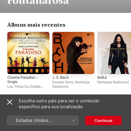
Fontanarosa
Álbuns mais recentes
Cinema Paradiso -
J. S. Bach
Baïka
Single
Double Sens
,
Nemanja
Nemanja Radulović
Les Trilles Du Diable
,
Radulović
Nemanja Radulović
,
Stéphanie Fontanarosa
Escolha outro país para ver o conteúdo
Singles e EPs
específico para sua localização
Estados Unidos
Continuar
(Português Brasil)