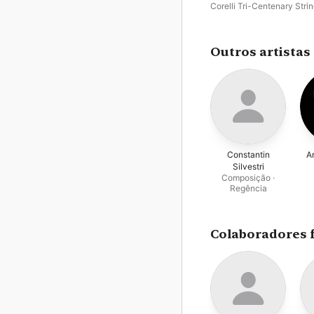
Corelli Tri-Centenary Stri
Orchestra
,
Dean Eckertse
Outros artistas
Constantin
Ar
Silvestri
Composição ·
Regência
Colaboradores 