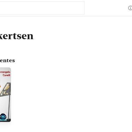
kertsen
centes