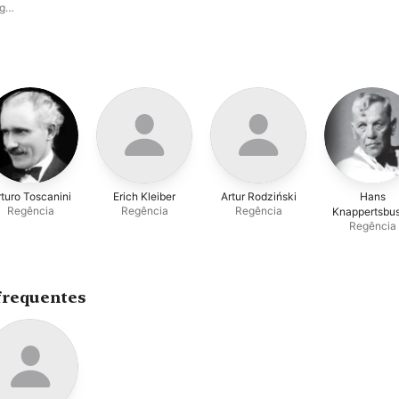
ng
n
turo Toscanini
Erich Kleiber
Artur Rodziński
Hans
Regência
Regência
Regência
Knappertsbu
Regência
frequentes