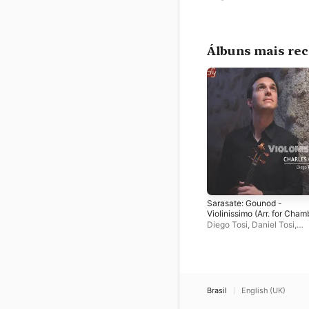
Álbuns mais rec
Sarasate: Gounod -
Violinissimo (Arr. for Cham
Orchestra)
Diego Tosi
,
Daniel Tosi
,
Mediterranean Chamber
Orchestra
Brasil
English (UK)