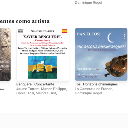
Dominique Regef
entes como artista
Benguerel: Concertante
Tosi: Horizons chimériques
ber
Jaume Torrent
,
Manon Philippe
,
La Camerata de France
,
Daniel Tosi
,
Melodie Giot
,
Dominique Regef
Philippe Spiesser
,
Orchestre
Perpignan Mediterranee