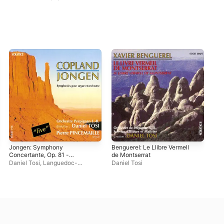
Jongen: Symphony
Benguerel: Le Llibre Vermell
Concertante, Op. 81 -
de Montserrat
Copland: Symphony for
Daniel Tosi
,
Languedoc-
Daniel Tosi
Organ & Orchestra
Roussillon Orchestra
,
Pierre
Pincemaille