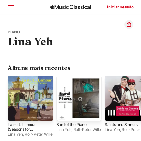
Iniciar sessão
Início
PIANO
Lina Yeh
Explorar
Buscar
Álbuns mais recentes
La nuit. L'amour
Bard of the Piano
Saints and Sinners
(Seasons for
Lina Yeh
,
Rolf-Peter Wille
Lina Yeh
,
Rolf-Peter 
Fantasy)
Lina Yeh
,
Rolf-Peter Wille