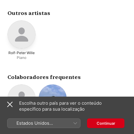
Outros artistas
Rolf-Peter Wille
Piano
Colaboradores frequentes
Escolha outro país para ver o conteúdo
específico para sua localização
Rolf-Peter Wille
Taipei
Piano
Philharmonic
Estados Unidos
Continuar
Orquestra
Orchestra
(Português Brasil)