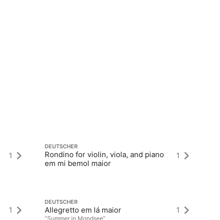
DEUTSCHER
DE
Rondino for violin, viola, and piano
1
1
Si
em mi bemol maior
DE
DEUTSCHER
An
1
Allegretto em lá maior
1
ma
“Summer in Mondsee”