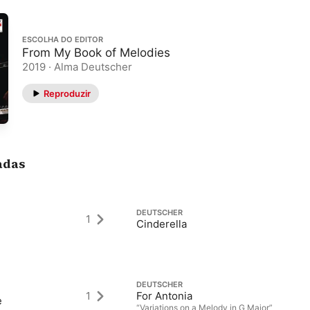
ESCOLHA DO EDITOR
From My Book of Melodies
2019 · Alma Deutscher
Reproduzir
adas
DEUTSCHER
1
Cinderella
DEUTSCHER
1
For Antonia
e
“Variations on a Melody in G Major”