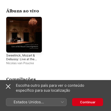
Álbuns ao vivo
Sweelinck, Mozart &
Debussy: Live at the
Royal
Nicolas van Poucke
Concertgebouw
Compilações
Escolha outro país para ver o conteúdo
específico para sua localização
Estados Unidos
Continuar
(Português Brasil)