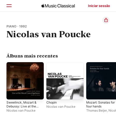
Iniciar sessão
Início
PIANO · 1992
Nicolas van Poucke
Explorar
Buscar
Álbuns mais recentes
Sweelinck, Mozart &
Chopin
Mozart: Sonatas for
Debussy: Live at the
four hands
Nicolas van Poucke
Royal
Nicolas van Poucke
Thomas Beijer
,
Nico
Concertgebouw
van Poucke