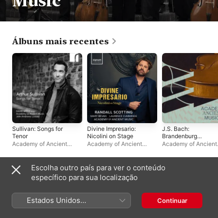
Music
Álbuns mais recentes
Sullivan: Songs for
Divine Impresario:
J.S. Bach:
Tenor
Nicolini on Stage
Brandenburg
Concertos Nos. 2, 3
Academy of Ancient
Academy of Ancient
Academy of Ancient
5 (Live)
Music
,
David Webb
,
John
Music
,
Randall Scotting
,
Music
,
David Blacka
Andrews
Laurence Cummings
Laurence Cummings
Escolha outro país para ver o conteúdo
Álbuns ao vivo
específico para sua localização
Estados Unidos
Continuar
(Português Brasil)