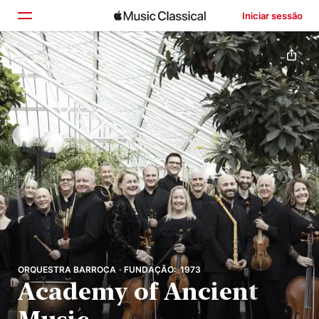
Iniciar sessão
Início
Explorar
Buscar
ORQUESTRA BARROCA · FUNDAÇÃO: 1973
Academy of Ancient