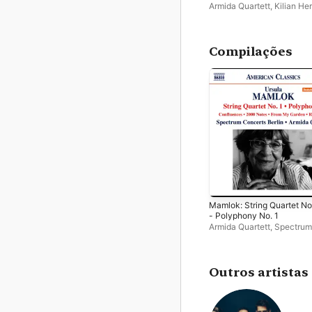
Armida Quartett
,
Kilian He
Compilações
Mamlok: String Quartet No
- Polyphony No. 1
Armida Quartett
,
Spectrum
Concerts Berlin
Outros artistas