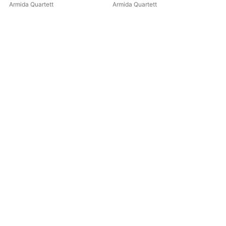
Armida Quartett
Armida Quartett
Arm