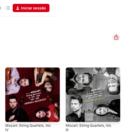
Iniciar sessão
Mozart: String Quartets, Vol.
Mozart: String Quartets, Vol.
Moz
IV
III
2