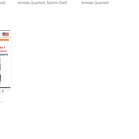
rold
Armida Quartett
,
Martin Klett
Armida Quartett
. 1