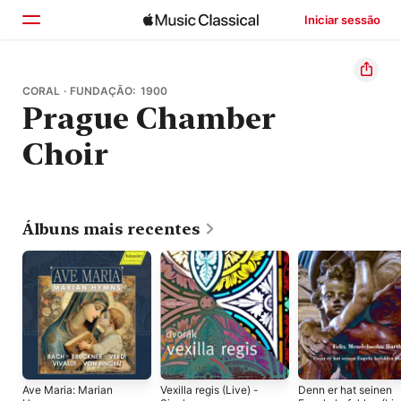
Iniciar sessão
Início
CORAL · FUNDAÇÃO: 1900
Prague Chamber
Explorar
Choir
Buscar
Álbuns mais recentes
Ave Maria: Marian
Vexilla regis (Live) -
Denn er hat seinen