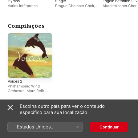
Hymns
Single
Engeln befohlen (Liv
- Single
Vários intérpretes
Prague Chamber Choir
,
Akademischer Chor
Akademischer Chor
Zittau/Görlitz
,
Pragu
Zittau/Görlitz
Chamber Choir
Compilações
Voices 2
Philharmonic Wind
Orchestra
,
Marc Reift
,
Prague Chamber Choir
Escolha outro país para ver o conteúdo
Outros artistas
específico para sua localização
Estados Unidos
Continuar
(Português Brasil)