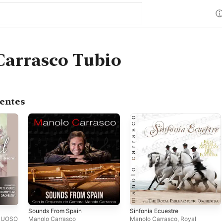
Carrasco Tubio
centes
Sounds From Spain
Sinfonía Ecuestre
TUOSO
Manolo Carrasco
Manolo Carrasco
,
Royal