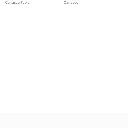
Carrasco Tubio
Carrasco
Man
Tej