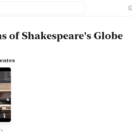
s of Shakespeare's Globe
centes
's