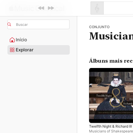
Buscar
CONJUNTO
Musician
Início
Explorar
Álbuns mais re
Twelfth Night & Richard III
Musicians of Shakespeare