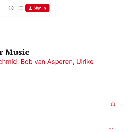
Sign In
r Music
schmid
,
Bob van Asperen
,
Ulrike