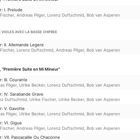
r: I. Prelude
 Fischer
,
Andreas Pilger
,
Lorenz Duftschmid
,
Bob van Asperen
E VIOLES AVEC LA BASSE CHIFREE
r: II. Allemande Legere
 Fischer
,
Lorenz Duftschmid
,
Andreas Pilger
,
Bob van Asperen
r, “Première Suite en Mi Mineur”
: III. Courante
as Pilger
,
Ulrike Becker
,
Lorenz Duftschmid
,
Bob van Asperen
or: IV. Sarabande Grave
nz Duftschmid
,
Ulrike Fischer
,
Ulrike Becker
,
Bob van Asperen
r: V. Gavotte
as Pilger
,
Ulrike Becker
,
Lorenz Duftschmid
,
Bob van Asperen
r: VI. Gigue
 Fischer
,
Andreas Pilger
,
Lorenz Duftschmid
,
Bob van Asperen
or: VII. Passacaille Ou Chaconne