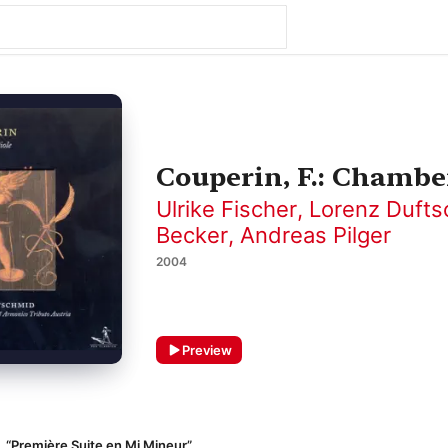
Couperin, F.: Chambe
Ulrike Fischer
,
Lorenz Duft
Becker
,
Andreas Pilger
2004
Preview
r, “Première Suite en Mi Mineur”