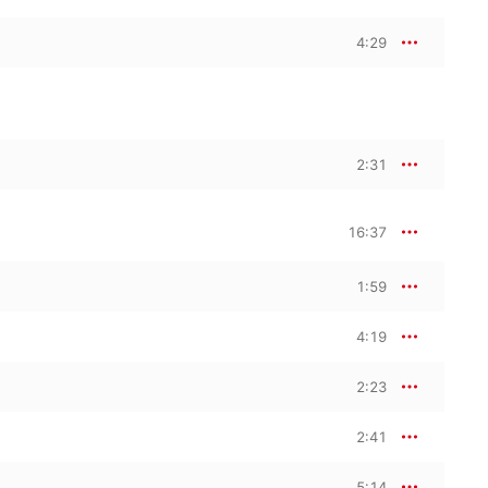
4:29
2:31
16:37
1:59
4:19
2:23
2:41
5:14