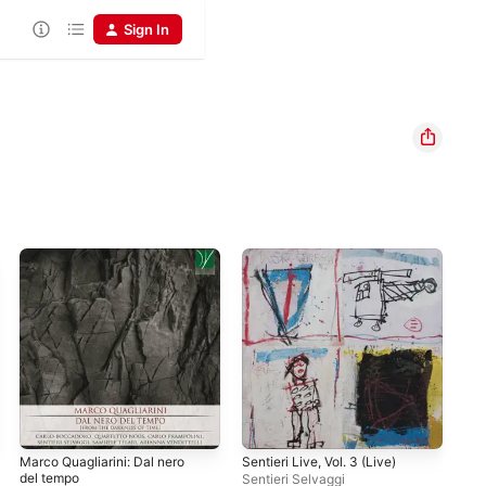
Sign In
Marco Quagliarini: Dal nero
Sentieri Live, Vol. 3 (Live)
Sen
del tempo
Sentieri Selvaggi
Sen