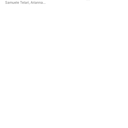
Samuele Telari
,
Arianna
Vendittelli
,
Sentieri Selvaggi
,
Carlo Prampolini
,
Carlo
Boccadoro