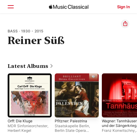
Sign In
Home
BASS · 1930 - 2015
Reiner Süß
Browse
Search
Latest Albums
Orff: Die Kluge
Pfitzner: Palestrina
Wagner: Tannhäuser
und der Sängerkrieg
MDR Sinfonieorchester
,
Staatskapelle Berlin
,
auf Wartburg
Herbert Kegel
Berlin State Opera
Franz Konwitschny
,
Chorus
,
Otmar Suitner
Staatskapelle Berlin
,