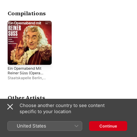
Gottlob Frick
,
Hans 
Compilations
Ein Opernabend Mit
Reiner Süss (Opera
Collection)
Staatskapelle Berlin
,
Heinz Fricke
,
Reiner Süß
Other Artists
Choose another country to see content
specific to your location
United States
Continue