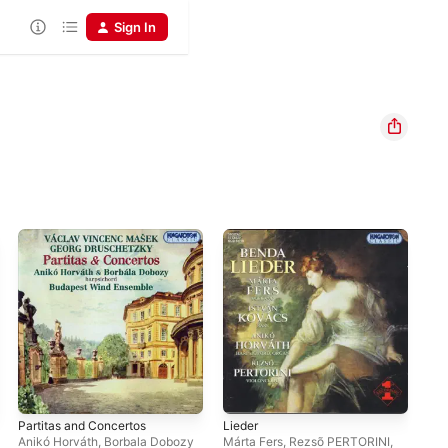
Sign In
Partitas and Concertos
Lieder
Mus
ein
Anikó Horváth
,
Borbala Dobozy
Márta Fers
,
Rezsõ PERTORINI
,