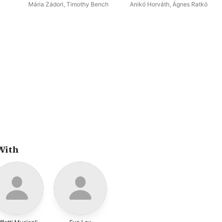
Mária Zádori
,
Timothy Bench
Anikó Horváth
,
Ágnes Ratkó
With