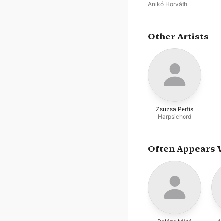
(1823-1832))
Anikó Horváth
Other Artists
Zsuzsa Pertis
Harpsichord
Often Appears 