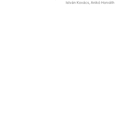
István Kovács
,
Anikó Horváth
Ani