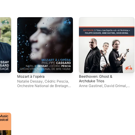
Mozart à l'opéra
Beethoven: Ghost &
Archduke Trios
Natalie Dessay
,
Cédric Pescia
,
Orchestre National de Bretagne
,
Anne Gastinel
,
David Grimal
,
Philippe Cassard
Philippe Cassard