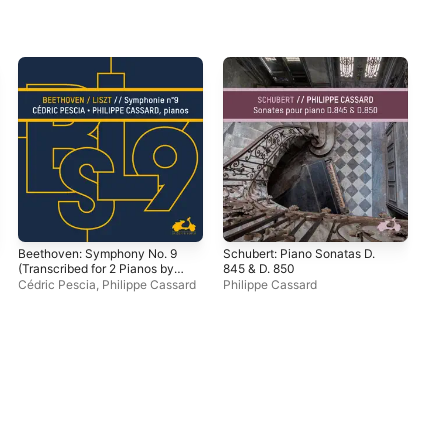
Beethoven: Symphony No. 9
Schubert: Piano Sonatas D.
Deb
(Transcribed for 2 Pianos by
845 & D. 850
Dis
Franz Liszt)
Cédric Pescia
,
Philippe Cassard
Philippe Cassard
Cla