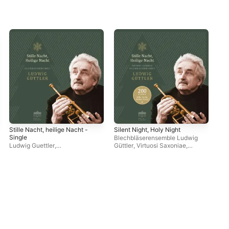
Stille Nacht, heilige Nacht -
Silent Night, Holy Night
J.s
Single
Blechbläserensemble Ludwig
Vir
Ludwig Guettler
,
Güttler
,
Virtuosi Saxoniae
,
Gue
Blechbläserensemble Ludwig
Ludwig Guettler
Güttler