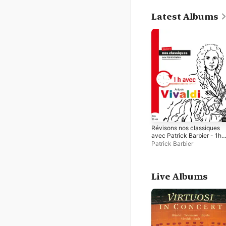
Latest Albums
Révisons nos classiques
avec Patrick Barbier - 1h
avec Antonio Vivaldi
Patrick Barbier
Live Albums