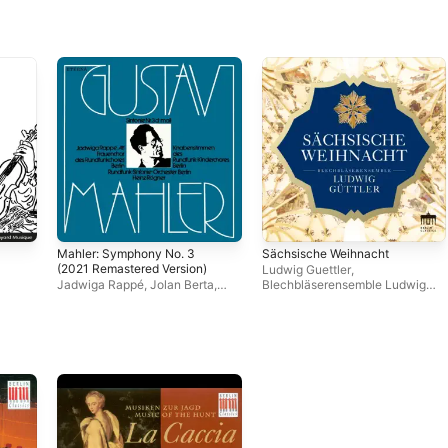
Mahler: Symphony No. 3
Sächsische Weihnacht
(2021 Remastered Version)
Ludwig Guettler
,
Jadwiga Rappé
,
Jolan Berta
,
Blechbläserensemble Ludwig
Rundfunkchor Berlin
,
Heinz
Güttler
Roegner
,
Ludwig Guettler
,
Harald Winkler