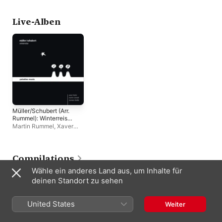
Live-Alben
Müller/Schubert (Arr.
Rummel): Winterreise
[Live]
Martin Rummel
,
Xaver
Hutter
,
Norman Shetler
Compilations
Wähle ein anderes Land aus, um Inhalte für
deinen Standort zu sehen
United States
Weiter