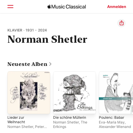
Anmelden
Startseite
KLAVIER · 1931 - 2024
Norman Shetler
Entdecken
Suchen
Neueste Alben
Lieder zur
Die schöne Müllerin
Poulenc: Babar
Weihnacht
Norman Shetler
,
The
Eva-Maria May
,
Norman Shetler
,
Peter
Erlkings
Alexander Wienand
Schreier