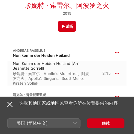
珍妮特 · 索雷尔
、
阿波罗之火
2015
试听
ANDREAS RASELIUS
Nun komm der Heiden Heiland
Nun Komm der Heiden Heiland (Arr.
Jeanette Sorrell)
3:15
珍妮特 · 索雷尔
、
Apollo's Musettes
、
阿波
罗之火
、
Apollo’s Singers
、
Scott Mello
、
Kirsten Sollek
迈克尔・普雷托里亚斯
来吧、异教徒的救世主
选取其他国家或地区以查看你所在位置提供的内容
Nun Komm der Heiden Heiland
5:09
Apollo’s Singers
、
珍妮特 · 索雷尔
、
阿波罗
之火
、
Apollo's Musettes
美国 (简体中文)
继续
M. 普雷托里亚斯