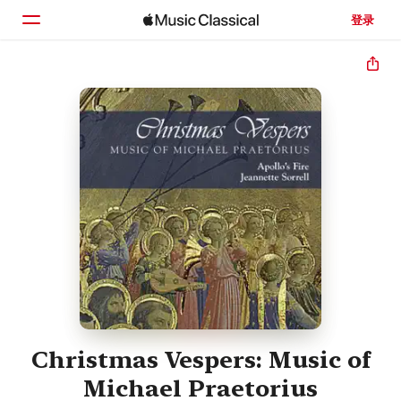
登录
主页
浏览
搜索
Christmas Vespers: Music of
Michael Praetorius