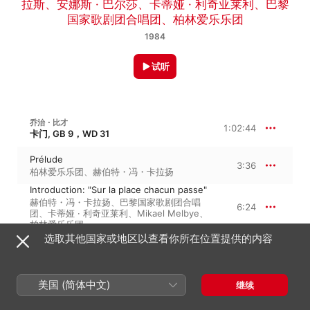
拉斯
、
安娜斯 · 巴尔莎
、
卡蒂娅 · 利奇亚莱利
、
巴黎
国家歌剧团合唱团
、
柏林爱乐乐团
1984
试听
乔治・比才
1:02:44
卡门, GB 9，WD 31
Prélude
3:36
柏林爱乐乐团
、
赫伯特・冯・卡拉扬
Introduction: "Sur la place chacun passe"
赫伯特・冯・卡拉扬
、
巴黎国家歌剧团合唱
6:24
团
、
卡蒂娅 · 利奇亚莱利
、
Mikael Melbye
、
柏林爱乐乐团
Marche et Choeur des gamins: "Avec la
选取其他国家或地区以查看你所在位置提供的内容
garde montante"
2:27
赫伯特・冯・卡拉扬
、
柏林爱乐乐团
、
Schonberger Sangerknaben
"L'amour est un oiseau rebelle"
美国 (简体中文)
继续
(Havanaise)
4:32
柏林爱乐乐团
、
巴黎国家歌剧团合唱团
、
安娜