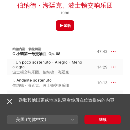
伯纳德・海廷克
、
波士顿交响乐团
1996
试听
约翰内斯・勃拉姆斯
47:42
C 小调第一号交响曲, Op. 68
I. Un poco sostenuto - Allegro - Meno
allegro
14:29
波士顿交响乐团
、
伯纳德・海廷克
II. Andante sostenuto
10:13
伯纳德・海廷克
、
波士顿交响乐团
III. Un poco allegretto e grazioso
5:12
选取其他国家或地区以查看你所在位置提供的内容
波士顿交响乐团
、
伯纳德・海廷克
IV. Adagio - Piu andante - Allegro non
troppo, ma con brio - Piu allegro
17:48
美国 (简体中文)
波士顿交响乐团
、
伯纳德・海廷克
继续