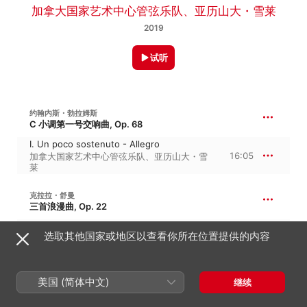
加拿大国家艺术中心管弦乐队
、
亚历山大・雪莱
2019
试听
约翰内斯・勃拉姆斯
C 小调第一号交响曲, Op. 68
I. Un poco sostenuto - Allegro
16:05
加拿大国家艺术中心管弦乐队
、
亚历山大・雪
莱
克拉拉・舒曼
三首浪漫曲, Op. 22
III. Leidenschaftlich schnell
选取其他国家或地区以查看你所在位置提供的内容
4:17
安吉拉・休伊特
、
川崎洋介
罗伯特・舒曼
美国 (简体中文)
继续
降 B 大调第一交响曲, Op. 38 · 春天