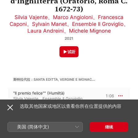
d'Inghilterra (Oratorio, Roma C.
1672-73)
Silvia Vajente
、
Marco Angioloni
、
Francesca
Caponi
、
Sylvain Manet
、
Ensemble Il Groviglio
、
Laura Andreini
、
Michele Mignone
2021
试听
斯特拉代拉：SANTA EDITTA, VERGINE E MONACA, REGINA D'INGHILTERRA, "ARIA
"Il premio felice"" (Humiltà)
1:06
Silvia Vajente
、
Ensemble Il Groviglio
选取其他国家或地区以查看你所在位置提供的内容
斯特拉代拉：SANTA EDITTA, VERGINE E MONACA, REGINA D'INGHILTERRA, "RECITATIVO
美国 (简体中文)
继续
"De' miei veri consigli"" (Humiltà)
2:23
Silvia Vajente
、
Ensemble Il Groviglio