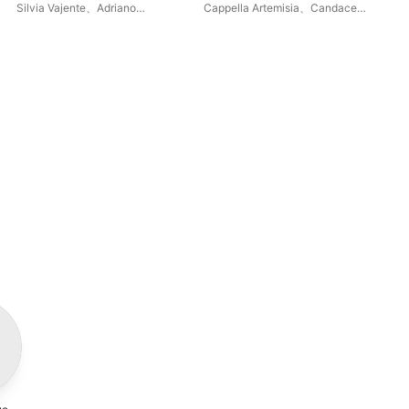
Silvia Vajente
、
Adriano
Cappella Artemisia
、
Candace
Bet
Sebastiani
Smith
Ant