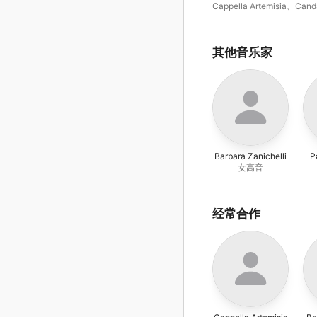
Italian Convents
Cappella Artemisia
、
Cand
Smith
其他音乐家
Barbara Zanichelli
P
女高音
经常合作