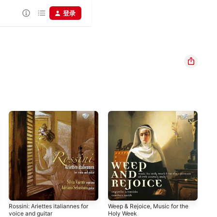
登录
Rossini: Ariettes italiannes for
Weep & Rejoice, Music for the
Fre
voice and guitar
Holy Week
(Fr