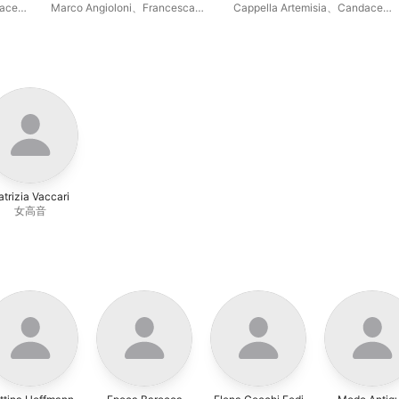
Regina d'Inghilterra (Oratorio,
ace
Marco Angioloni
、
Francesca
Cappella Artemisia
、
Candace
Roma C. 1672-73)
Caponi
、
Sylvain Manet
、
Smith
Ensemble Il Groviglio
、
Silvia
Vajente
、
Laura Andreini
、
Michele Mignone
atrizia Vaccari
女高音