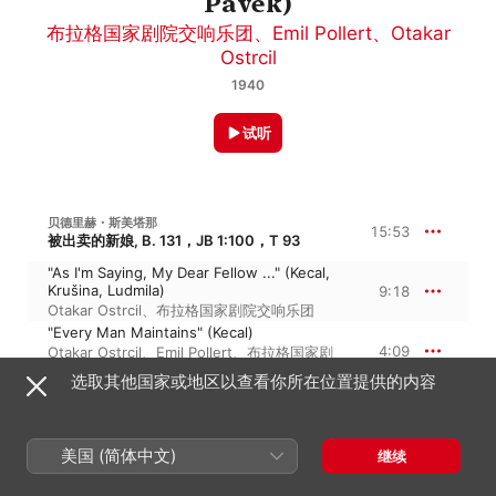
Pávek)
布拉格国家剧院交响乐团
、
Emil Pollert
、
Otakar
Ostrcil
1940
试听
贝德里赫・斯美塔那
15:53
被出卖的新娘, B. 131，JB 1:100，T 93
"As I'm Saying, My Dear Fellow ..." (Kecal,
Krušina, Ludmila)
9:18
Otakar Ostrcil
、
布拉格国家剧院交响乐团
"Every Man Maintains" (Kecal)
4:09
Otakar Ostrcil
、
Emil Pollert
、
布拉格国家剧
院交响乐团
选取其他国家或地区以查看你所在位置提供的内容
"Duetto - I Know a Maiden Fair Whose
Love for You Is Boundless ..." (Kecal,
Jeník)
2:24
Emil Pollert
、
Miloslav Jeník
、
Otakar
美国 (简体中文)
继续
Ostrcil
、
布拉格国家剧院交响乐团