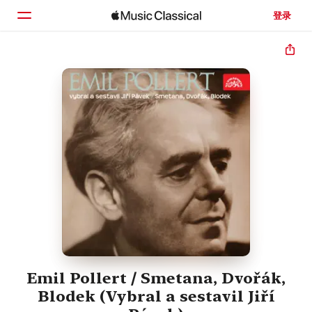
登录
主页
浏览
搜索
Emil Pollert / Smetana, Dvořák,
Blodek (Vybral a sestavil Jiří